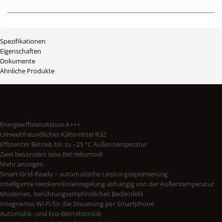
Spezifikationen
Eigenschaften
Dokumente
Ähnliche Produkte
HAUPTMERKMALE
Vorteile des Modells:
Energieeffizienzklasse A+++
Umweltfreundliches Kältemittel R32
Effizienter Betrieb bis zu –25 °C Außentemperatur
Zwei besonders leise Betriebsmodi
Mehr anzeigen
Smart-Grid-Ready – automatische Leistungsoptimierung
Intelligente Heizkennlinienregelung abhängig von der Außentemperatur
Modernes, berührungsempfindliches Bedienfeld
Integriertes Wi-Fi für die Steuerung per Smartphone
Automatik- und Eco-Betriebsmodi