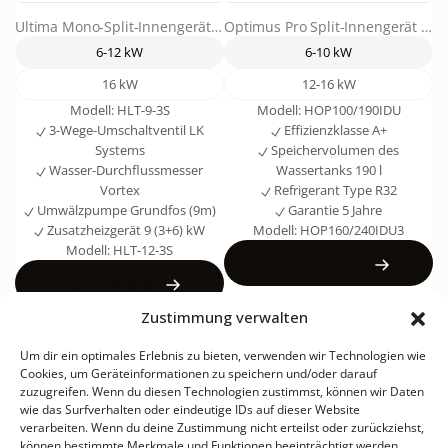
Ultima Mono-Split-Innengerät ohne Warmwasserspeicher
Optimus Pro Split-Innengerät mit Warmwasserspeicher
O
6-12 kW
6-10 kW
16 kW
12-16 kW
Modell:
HLT-9-3S
Modell:
HOP100/190IDU
3-Wege-Umschaltventil
LK
Effizienzklasse
A+
Systems
Speichervolumen des
Wasser-Durchflussmesser
Wassertanks
190 l
Vortex
Refrigerant Type
R32
Umwälzpumpe
Grundfos (9m)
Garantie
5 Jahre
Zusatzheizgerät
9 (3+6) kW
Modell:
HOP160/240IDU3
Modell:
HLT-12-3S
Produkt ansehen
Produkt ansehen
Zustimmung verwalten
Um dir ein optimales Erlebnis zu bieten, verwenden wir Technologien wie
Cookies, um Geräteinformationen zu speichern und/oder darauf
zuzugreifen. Wenn du diesen Technologien zustimmst, können wir Daten
wie das Surfverhalten oder eindeutige IDs auf dieser Website
verarbeiten. Wenn du deine Zustimmung nicht erteilst oder zurückziehst,
KLIMAANLAGEN
LUFT-
FAN-
VRF-
NÜTZLICHE LINKS
können bestimmte Merkmale und Funktionen beeinträchtigt werden.