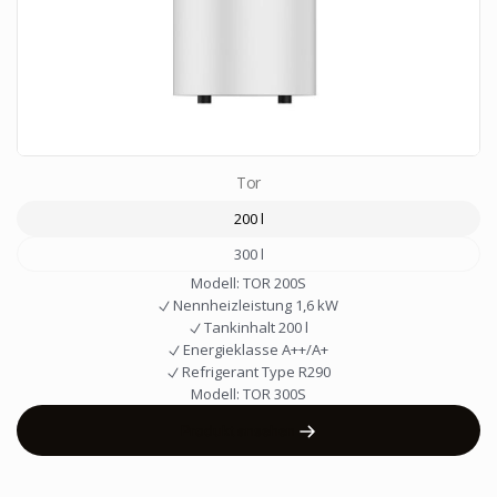
Tor
200 l
300 l
Modell:
TOR 200S
Nennheizleistung
1,6 kW
Tankinhalt
200 l
Energieklasse
A++/A+
Refrigerant Type
R290
Modell:
TOR 300S
Produkt ansehen