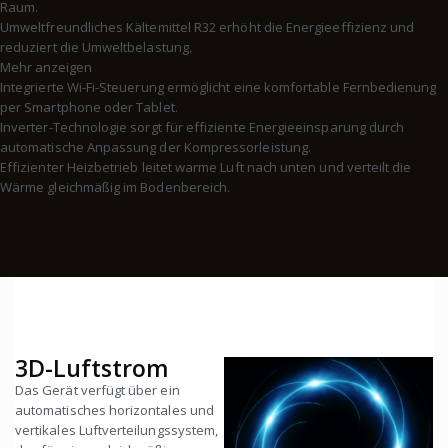
Raum.
Umweltfreundliches Kältemittel R32 erhöht die Energieeffizienz und
reduziert die Umweltbelastung.
Mehr anzeigen
Integrierte Wi-Fi-Steuerung ermöglicht eine komfortable Fernbedienung
per Smartphone oder Tablet.
Inverter-Technologie sorgt für effiziente Energieeinsparung durch
automatische Anpassung der Kompressorleistung.
Effizienter Heizbetrieb leitet warme Luft nach unten und verteilt die
Wärme gleichmäßig im Bodenbereich.
3D-Luftstrom
Das Gerät verfügt über ein
automatisches horizontales und
vertikales Luftverteilungssystem,