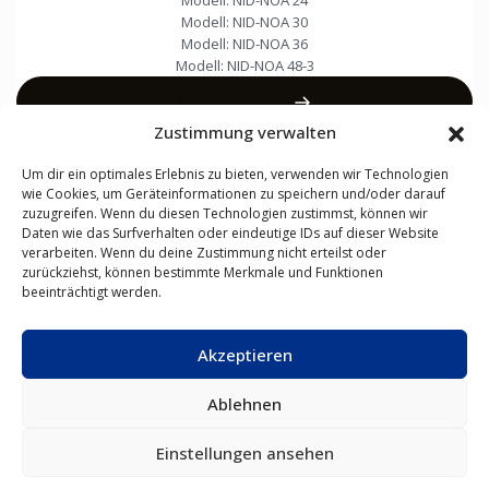
Modell:
NID-NOA 30
Modell:
NID-NOA 36
Modell:
NID-NOA 48-3
Produkt ansehen
Zustimmung verwalten
Um dir ein optimales Erlebnis zu bieten, verwenden wir Technologien
wie Cookies, um Geräteinformationen zu speichern und/oder darauf
zuzugreifen. Wenn du diesen Technologien zustimmst, können wir
Daten wie das Surfverhalten oder eindeutige IDs auf dieser Website
verarbeiten. Wenn du deine Zustimmung nicht erteilst oder
zurückziehst, können bestimmte Merkmale und Funktionen
KLIMAANLAGEN
LUFT-
FAN-
VRF-
NÜTZLICHE LINKS
beeinträchtigt werden.
WASSER-
COIL-
SYSTEME
Über NØRDIS
WÄRMEPUMPEN
GERÄTE
Neuigkeiten
Akzeptieren
Contacts
Ablehnen
NØRDIS – intelligente Lösungen für Heizen und Kühlen
Einstellungen ansehen
© Urheberrecht 2026
DE
/
Deutsch