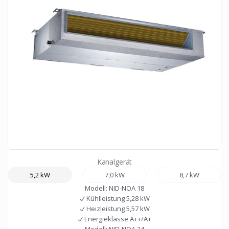
Kanalgerät
5,2 kW
7,0 kW
8,7 kW
Modell:
NID-NOA 18
Kühlleistung
5,28 kW
Heizleistung
5,57 kW
Energieklasse
A++/A+
Modell:
NID-NOA 24