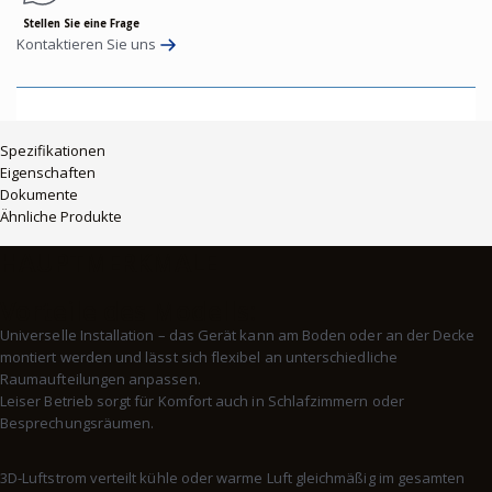
Stellen Sie eine Frage
Kontaktieren Sie uns
Spezifikationen
Eigenschaften
Dokumente
Ähnliche Produkte
HAUPTMERKMALE
Vorteile des Modells:
Universelle Installation – das Gerät kann am Boden oder an der Decke
montiert werden und lässt sich flexibel an unterschiedliche
Raumaufteilungen anpassen.
Leiser Betrieb sorgt für Komfort auch in Schlafzimmern oder
Besprechungsräumen.
3D-Luftstrom verteilt kühle oder warme Luft gleichmäßig im gesamten