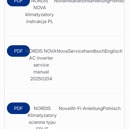
PDF
NORDIS
Nova
Installationsanleitung
Polnisch
NOVA
klimatyzatory
instrukcja PL
PDF
NORDIS NOVA
Nova
Servicehandbuch
Englisch
AC inverter
service
manual
20250204
PDF
NORDIS
Nova
Wi-Fi-Anleitung
Polnisch
Klimatyzatory
scienne typu
SPLIT