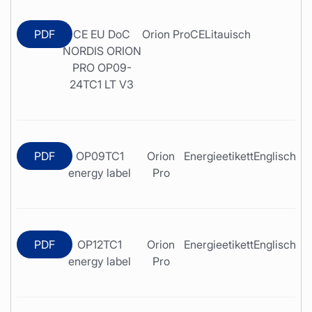
PDF
CE EU DoC
Orion Pro
CE
Litauisch
NORDIS ORION
PRO OP09-
24TC1 LT V3
PDF
OP09TC1
Orion
Energieetikett
Englisch
energy label
Pro
PDF
OP12TC1
Orion
Energieetikett
Englisch
energy label
Pro