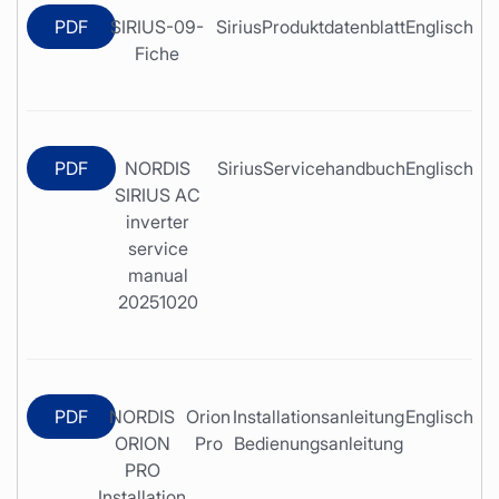
PDF
SIRIUS-09-
Sirius
Produktdatenblatt
Englisch
Fiche
PDF
NORDIS
Sirius
Servicehandbuch
Englisch
SIRIUS AC
inverter
service
manual
20251020
PDF
NORDIS
Orion
Installationsanleitung
Englisch
ORION
Pro
Bedienungsanleitung
PRO
Installation