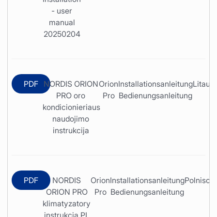
- user
manual
20250204
PDF
NORDIS ORION
Orion
Installationsanleitung
Litaui
PRO oro
Pro
Bedienungsanleitung
kondicionieriaus
naudojimo
instrukcija
PDF
NORDIS
Orion
Installationsanleitung
Polnisch
ORION PRO
Pro
Bedienungsanleitung
klimatyzatory
instrukcja PL