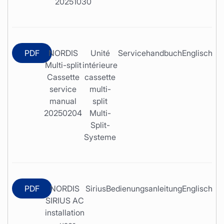
20251030
PDF
NORDIS
Unité
Servicehandbuch
Englisch
Multi-split
intérieure
Cassette
cassette
service
multi-
manual
split
20250204
Multi-
Split-
Systeme
PDF
NORDIS
Sirius
Bedienungsanleitung
Englisch
SIRIUS AC
installation