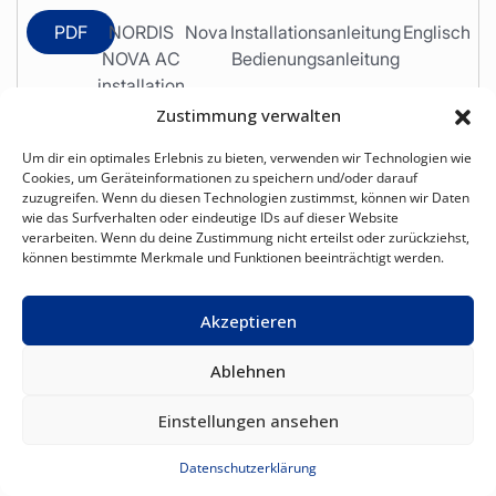
PDF
NORDIS
Nova
Installationsanleitung
Englisch
NOVA AC
Bedienungsanleitung
installation
- user
Zustimmung verwalten
manual
Um dir ein optimales Erlebnis zu bieten, verwenden wir Technologien wie
Cookies, um Geräteinformationen zu speichern und/oder darauf
zuzugreifen. Wenn du diesen Technologien zustimmst, können wir Daten
wie das Surfverhalten oder eindeutige IDs auf dieser Website
verarbeiten. Wenn du deine Zustimmung nicht erteilst oder zurückziehst,
PDF
NORDIS NOVA
Nova
Technische
Englisch
können bestimmte Merkmale und Funktionen beeinträchtigt werden.
tech data 2025
Daten
Akzeptieren
Ablehnen
PDF
NORDIS Wi-Fi
Nova
Wi-Fi-Anleitung
Englisch
manual EN
Einstellungen ansehen
20251017
Datenschutzerklärung