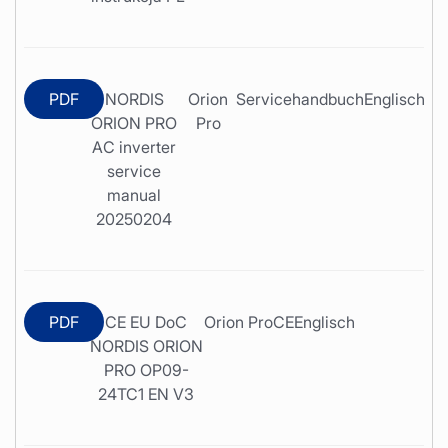
PDF
NORDIS
Orion
Servicehandbuch
Englisch
ORION PRO
Pro
AC inverter
service
manual
20250204
PDF
CE EU DoC
Orion Pro
CE
Englisch
NORDIS ORION
PRO OP09-
24TC1 EN V3