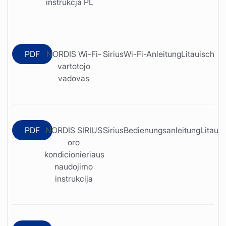
instrukcja PL
PDF
NORDIS Wi-Fi-
Sirius
Wi-Fi-Anleitung
Litauisch
vartotojo
vadovas
PDF
NORDIS SIRIUS
Sirius
Bedienungsanleitung
Litaui
oro
kondicionieriaus
naudojimo
instrukcija