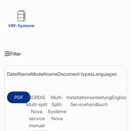
VRF-Systeme
Filter
Datei
Name
Modellname
Document types
Languages
PDF
NORDIS
Multi-
Installationsanleitung
Englisch
Multi-split
Split-
Servicehandbuch
Nova
Systeme
service
Nova
manual