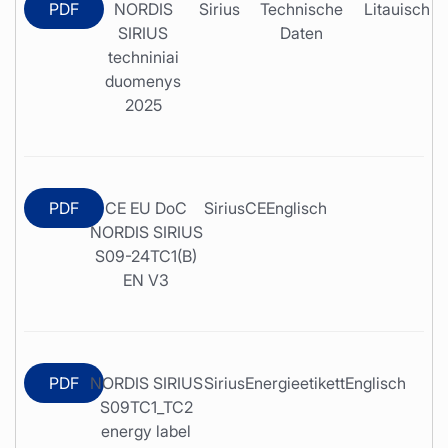
PDF
NORDIS
Sirius
Technische
Litauisch
SIRIUS
Daten
techniniai
duomenys
2025
PDF
CE EU DoC
Sirius
CE
Englisch
NORDIS SIRIUS
S09-24TC1(B)
EN V3
PDF
NORDIS SIRIUS
Sirius
Energieetikett
Englisch
S09TC1_TC2
energy label