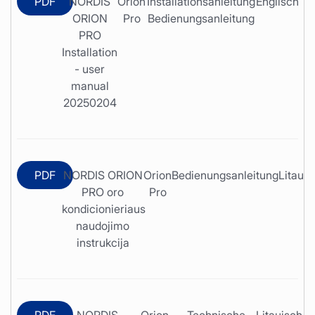
PDF
NORDIS
Orion
Installationsanleitung
Englisch
ORION
Pro
Bedienungsanleitung
PRO
Installation
- user
manual
20250204
PDF
NORDIS ORION
Orion
Bedienungsanleitung
Litauis
PRO oro
Pro
kondicionieriaus
naudojimo
instrukcija
PDF
NORDIS
Orion
Technische
Litauisch