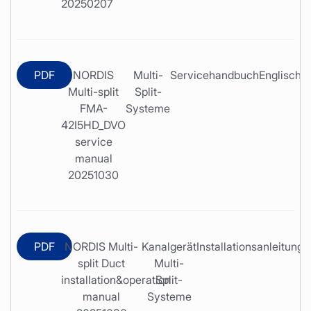
20250207
PDF
NORDIS
Multi-
Servicehandbuch
Englisch
Multi-split
Split-
FMA-
Systeme
42I5HD_DVO
service
manual
20251030
PDF
NORDIS Multi-
Kanalgerät
Installationsanleitung
E
split Duct
Multi-
installation&operation
Split-
manual
Systeme