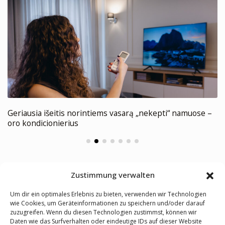
Geriausia išeitis norintiems vasarą „nekepti“ namuose –
oro kondicionierius
Zustimmung verwalten
Um dir ein optimales Erlebnis zu bieten, verwenden wir Technologien
wie Cookies, um Geräteinformationen zu speichern und/oder darauf
zuzugreifen. Wenn du diesen Technologien zustimmst, können wir
KLIMAANLAGEN
LUFT-
FAN-
VRF-
NÜTZLICHE LINKS
Daten wie das Surfverhalten oder eindeutige IDs auf dieser Website
WASSER-
COIL-
SYSTEME