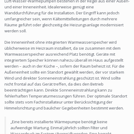
Luft-Wasser-Wärmepumpen bestehen in der Regel aus einer Außen-
und einer Inneneinheit. Idealerweise genügt eine
Wanddurchführung für die Installation. Der Eingriff kann jedoch
umfangreicher sein, wenn Kältemittelleitungen durch mehrere
Räume geführt oder gleichzeitig die Heizungsanlage modernisiert
werden soll.
Die Inneneinheit ohne integrierten Warmwasserspeicher wird
üblicherweise im Heizraum installiert, da sie zusammen mit dem
Warmwasserspeicher ausreichend Platz benötigt. Geräte mit
integriertem Speicher können nahezu überall im Haus aufgestellt
werden – auch in der Küche –, sofern der Raum beheizt ist. Für die
Außeneinheit sollte ein Standort gewählt werden, der vor starkem
Wind und direkter Sonneneinstrahlung geschützt ist. Wind sollte
nicht frontal auf das Gerät treffen, da dies den Betrieb
beeinträchtigen kann. Direkte Sonneneinstrahlung kann zu
fehlerhaften Temperaturmessungen führen. Der optimale Standort
sollte stets vom Fachinstallateur unter Berücksichtigung der
Himmelsrichtung und baulicher Gegebenheiten bestimmt werden.
„Eine bereits installierte Wärmepumpe benötigt keine
aufwendige Wartung. Einmal jährlich sollten Filter und
Wasserdruck im System überprüft werden. Eine korrekt