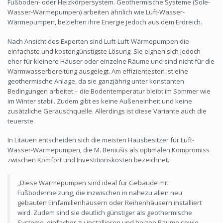
Fußboden- oder Heizkörpersystem. Geothermische Systeme (Sole-
Wasser-Wärmepumpen) arbeiten ähnlich wie Luft-Wasser-
Wärmepumpen, beziehen ihre Energie jedoch aus dem Erdreich.
Nach Ansicht des Experten sind Luft-Luft-Wärmepumpen die
einfachste und kostengünstigste Lösung. Sie eignen sich jedoch
eher für kleinere Häuser oder einzelne Räume und sind nicht für die
Warmwasserbereitung ausgelegt. Am effizientesten ist eine
geothermische Anlage, da sie ganzjährig unter konstanten
Bedingungen arbeitet – die Bodentemperatur bleibt im Sommer wie
im Winter stabil. Zudem gibt es keine Außeneinheit und keine
zusätzliche Geräuschquelle. Allerdings ist diese Variante auch die
teuerste.
In Litauen entscheiden sich die meisten Hausbesitzer für Luft-
Wasser-Wärmepumpen, die M. Beniušis als optimalen Kompromiss
zwischen Komfort und Investitionskosten bezeichnet.
„Diese Wärmepumpen sind ideal für Gebäude mit
Fußbodenheizung, die inzwischen in nahezu allen neu
gebauten Einfamilienhäusern oder Reihenhäusern installiert
wird. Zudem sind sie deutlich günstiger als geothermische
Systeme, einfacher zu installieren und heizen Räume sowie