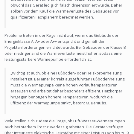
obwohl das Gerät lediglich falsch dimensioniert wurde. Daher
sollten vor dem Kauf die Wärmeverluste des Gebäudes von
qualifizierten Fachplanern berechnet werden.
Probleme treten in der Regel nicht auf, wenn das Gebäude der
Energieklasse A, A+ oder A++ entspricht und gemäß den
Projektanforderungen errichtet wurde. Bei Gebäuden der Klasse B
oder niedriger sind die Wärmeverluste meist höher, sodass eine
leistungsstärkere Wärmepumpe erforderlich ist.
„Wichtig ist auch, ob eine Fußboden- oder Heizkörperheizung
installiert ist. Bei einer korrekt ausgeführten Fußbodenheizung
muss die Wärmepumpe keine hohen Vorlauftemperaturen
erzeugen und arbeitet daher besonders effizient. Heizkörper
hingegen benötigen höhere Temperaturen, wodurch die
Effizienz der Wärmepumpe sinkt“, betont M. Beniušis.
Viele stellen sich zudem die Frage, ob Luft-Wasser-Wärmepumpen
auch bei starkem Frost zuverlässig arbeiten. Die Geräte verfügen
über integrierte elektrische Heizstäbe mit einer Leistung von bis zu 9